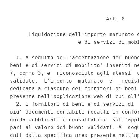
                               Art. 8 

      Liquidazione dell'importo maturato d
                      e di servizi di mobi
  1. A seguito dell'accettazione del buono
beni e di servizi di mobilita' inseriti ne
7, comma 3, e' riconosciuto agli stessi  u
validato.  L'importo  maturato  e'  regist
dedicata a ciascuno dei fornitori di beni 
presente nell'applicazione web di cui all'
  2. I fornitori di beni e di servizi di  
piu' documenti contabili redatti in confor
guida pubblicate e consultabili  sull'appl
pari al valore dei buoni validati. A  segu
dati dalla specifica area presente nell'ap