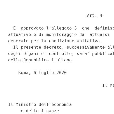
                               Art. 4 

  E' approvato l'allegato 3  che  definisc
attuative e di monitoraggio da  attuarsi  
generale per la condizione abitativa. 

  Il presente decreto, successivamente all
degli Organi di controllo, sara' pubblicat
della Repubblica italiana. 

    Roma, 6 luglio 2020 

                                     Il Mi
                                          
                                          
Il Ministro dell'economia 

     e delle finanze      
