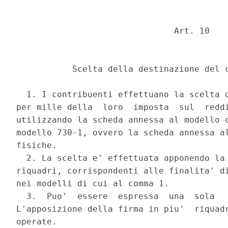
                               Art. 10 

           Scelta della destinazione del c
  1. I contribuenti effettuano la scelta d
per mille della  loro  imposta  sul  reddi
utilizzando la scheda annessa al modello d
modello 730-1, ovvero la scheda annessa al
fisiche. 

  2. La scelta e' effettuata apponendo la 
riquadri, corrispondenti alle finalita' di
nei modelli di cui al comma 1. 

  3.  Puo'  essere  espressa  una  sola   
L'apposizione della firma in piu'  riquadr
operate. 
