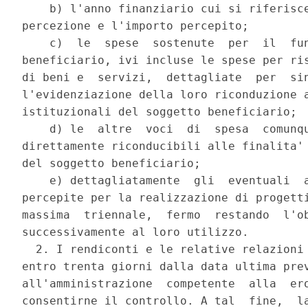
    b) l'anno finanziario cui si riferisce
percezione e l'importo percepito; 

    c)  le  spese  sostenute  per  il  fun
beneficiario, ivi incluse le spese per ris
di beni e  servizi,  dettagliate  per  sin
l'evidenziazione della loro riconduzione a
istituzionali del soggetto beneficiario; 

    d) le  altre  voci  di  spesa  comunqu
direttamente riconducibili alle finalita' 
del soggetto beneficiario; 

    e) dettagliatamente  gli  eventuali  a
percepite per la realizzazione di progetti
massima  triennale,  fermo  restando  l'ob
successivamente al loro utilizzo. 

  2. I rendiconti e le relative relazioni 
entro trenta giorni dalla data ultima prev
all'amministrazione  competente  alla  ero
consentirne il controllo. A tal  fine,  la