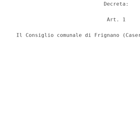
                              Decreta: 

                               Art. 1 
