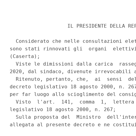
                   IL PRESIDENTE DELLA REP
  Considerato che nelle consultazioni elet
sono stati rinnovati gli  organi  elettivi
(Caserta); 

  Viste le dimissioni dalla carica  rasseg
2020, dal sindaco, divenute irrevocabili a
  Ritenuto, pertanto, che,  ai  sensi  del
decreto legislativo 18 agosto 2000, n. 267
per far luogo allo scioglimento del consig
  Visto  l'art.  141,  comma  1,  lettera 
legislativo 18 agosto 2000, n. 267; 

  Sulla proposta del  Ministro  dell'inter
allegata al presente decreto e ne costitui