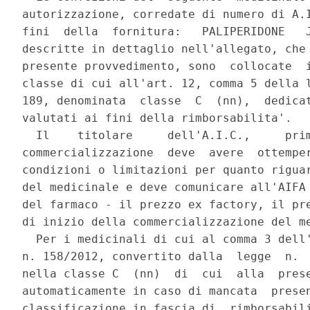
autorizzazione, corredate di numero di A.I
fini  della  fornitura:   PALIPERIDONE   J
descritte in dettaglio nell'allegato, che 
presente provvedimento, sono  collocate  i
classe di cui all'art. 12, comma 5 della l
189, denominata  classe  C  (nn),  dedicat
valutati ai fini della rimborsabilita'. 

  Il    titolare     dell'A.I.C.,     prim
commercializzazione  deve  avere  ottemper
condizioni o limitazioni per quanto riguar
del medicinale e deve comunicare all'AIFA 
del farmaco - il prezzo ex factory, il pre
di inizio della commercializzazione del me
  Per i medicinali di cui al comma 3 dell'
n. 158/2012, convertito dalla  legge  n.  
nella classe C  (nn)  di  cui  alla  prese
automaticamente in caso di mancata  presen
classificazione in fascia di  rimborsabili