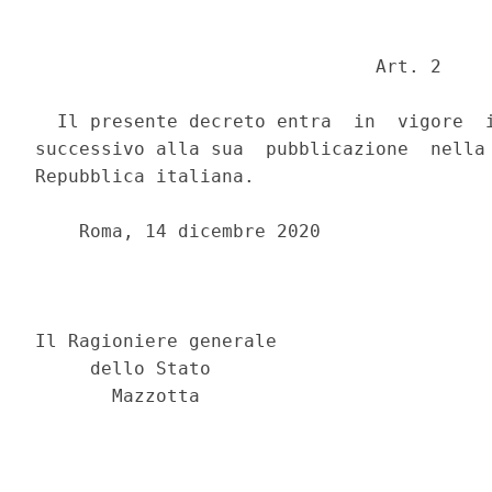
                               Art. 2 

  Il presente decreto entra  in  vigore  i
successivo alla sua  pubblicazione  nella 
Repubblica italiana. 

    Roma, 14 dicembre 2020 

                                          
                                          
Il Ragioniere generale 

     dello Stato       
