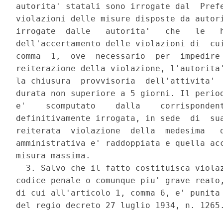
autorita' statali sono irrogate dal  Prefe
violazioni delle misure disposte da autori
irrogate  dalle   autorita'   che   le   h
dell'accertamento delle violazioni di  cui
comma  1,  ove  necessario  per  impedire 
reiterazione della violazione, l'autorita'
la chiusura  provvisoria  dell'attivita'  
durata non superiore a 5 giorni. Il period
e'    scomputato    dalla    corrispondent
definitivamente irrogata, in sede  di  sua
reiterata  violazione  della  medesima   d
amministrativa e' raddoppiata e quella acc
misura massima. 

  3. Salvo che il fatto costituisca violaz
codice penale o comunque piu' grave reato,
di cui all'articolo 1, comma 6, e' punita 