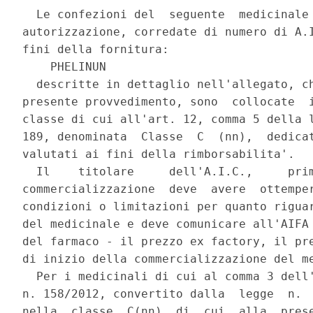
  Le confezioni del  seguente  medicinale 
autorizzazione, corredate di numero di A.I
fini della fornitura: 

    PHELINUN 

  descritte in dettaglio nell'allegato, ch
presente provvedimento, sono  collocate  i
classe di cui all'art. 12, comma 5 della l
189, denominata  Classe  C  (nn),  dedicat
valutati ai fini della rimborsabilita'. 

  Il    titolare     dell'A.I.C.,     prim
commercializzazione  deve  avere  ottemper
condizioni o limitazioni per quanto riguar
del medicinale e deve comunicare all'AIFA 
del farmaco - il prezzo ex factory, il pre
di inizio della commercializzazione del me
  Per i medicinali di cui al comma 3 dell'
n. 158/2012, convertito dalla  legge  n.  
nella  classe  C(nn)  di  cui  alla  prese