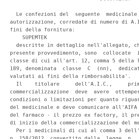
  Le confezioni del  seguente  medicinale 
autorizzazione, corredate di numero di A.I
fini della fornitura: 

    SUPEMTEK 

  descritte in dettaglio nell'allegato, ch
presente provvedimento, sono  collocate  i
classe di cui all'art. 12, comma 5 della l
189, denominata  classe  C  (nn),  dedicat
valutati ai fini della rimborsabilita'. 

  Il    titolare     dell'A.I.C.,     prim
commercializzazione  deve  avere  ottemper
condizioni o limitazioni per quanto riguar
del medicinale e deve comunicare all'AIFA 
del farmaco - il prezzo ex factory, il pre
di inizio della commercializzazione del me
  Per i medicinali di cui al comma 3 dell'
n. 158/2012, convertito dalla  legge  n.  