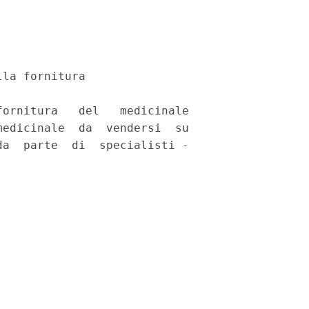
la fornitura 

ornitura   del   medicinale

edicinale  da  vendersi  su

a  parte  di  specialisti -
