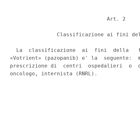
                               Art. 2 

               Classificazione ai fini del
  La  classificazione  ai  fini  della   f
«Votrient» (pazopanib) e' la  seguente:  m
prescrizione di  centri  ospedalieri  o  d