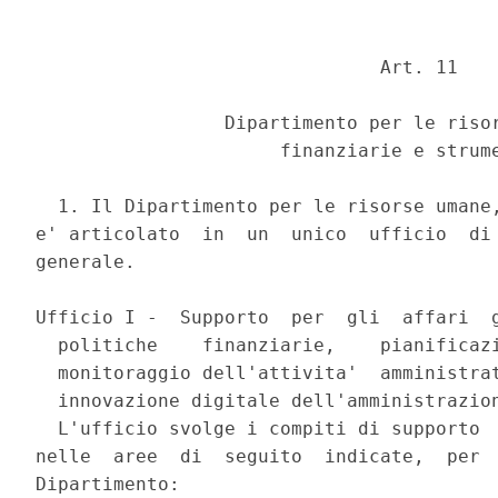
                               Art. 11 

                 Dipartimento per le risor
                      finanziarie e strume
  1. Il Dipartimento per le risorse umane,
e' articolato  in  un  unico  ufficio  di 
generale. 

Ufficio I -  Supporto  per  gli  affari  g
  politiche    finanziarie,    pianificazi
  monitoraggio dell'attivita'  amministrat
  innovazione digitale dell'amministrazion
  L'ufficio svolge i compiti di supporto  
nelle  aree  di  seguito  indicate,  per  
Dipartimento: 
