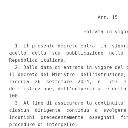
                               Art. 15 

                          Entrata in vigor
  1. Il presente decreto entra  in  vigore
quello  della  sua  pubblicazione  nella  
Repubblica italiana. 

  2. Dalla data di entrata in vigore del p
il decreto del Ministro  dell'istruzione, 
ricerca  26  settembre  2014,  n.  753  e 
dell'istruzione, dell'universita' e della 
100. 

  3. Al fine di assicurare la continuita' 
ciascun  dirigente  continua  a  svolgere 
incarichi  precedentemente  assegnati  fin
procedure di interpello. 
