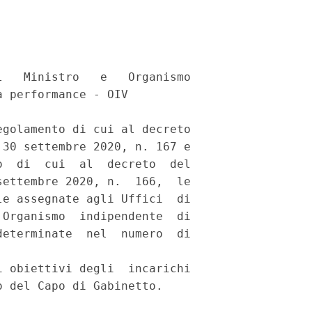
   Ministro   e   Organismo

 performance - OIV 

golamento di cui al decreto

30 settembre 2020, n. 167 e

  di  cui  al  decreto  del

ettembre 2020, n.  166,  le

e assegnate agli Uffici  di

Organismo  indipendente  di

eterminate  nel  numero  di

 obiettivi degli  incarichi
