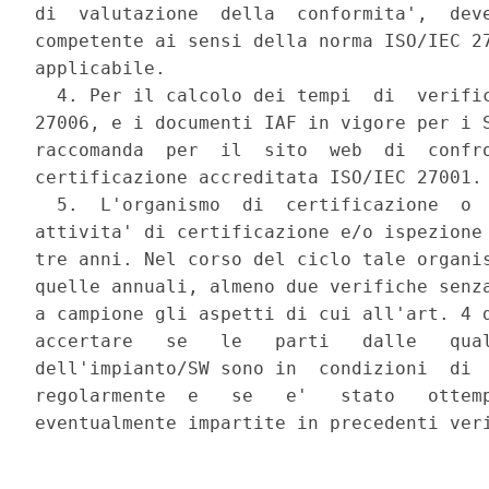
di  valutazione  della  conformita',  deve
competente ai sensi della norma ISO/IEC 27
applicabile. 

  4. Per il calcolo dei tempi  di  verific
27006, e i documenti IAF in vigore per i S
raccomanda  per  il  sito  web  di  confro
certificazione accreditata ISO/IEC 27001. 
  5.  L'organismo  di  certificazione  o  
attivita' di certificazione e/o ispezione 
tre anni. Nel corso del ciclo tale organis
quelle annuali, almeno due verifiche senza
a campione gli aspetti di cui all'art. 4 d
accertare   se   le   parti   dalle   qual
dell'impianto/SW sono in  condizioni  di  
regolarmente  e   se   e'   stato   ottemp