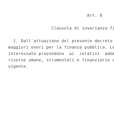
                               Art. 8 

                 Clausola di invarianza fi
  1. Dall'attuazione del presente decreto 
maggiori oneri per la finanza pubblica. Le
interessate provvedono  ai  relativi  adem
risorse umane, strumentali e finanziarie d