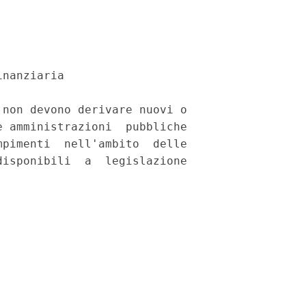
nanziaria 

non devono derivare nuovi o

 amministrazioni  pubbliche

pimenti  nell'ambito  delle

isponibili  a  legislazione
