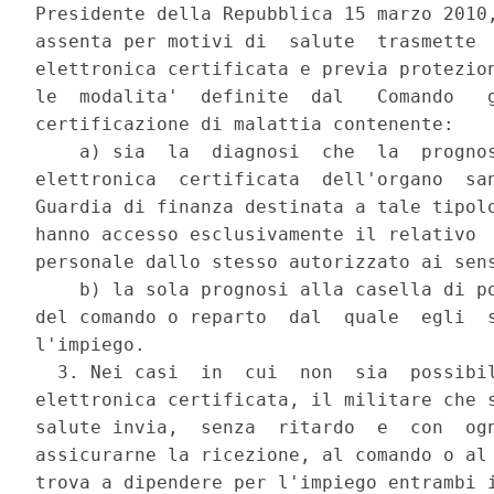
Presidente della Repubblica 15 marzo 2010,
assenta per motivi di  salute  trasmette  
elettronica certificata e previa protezion
le  modalita'  definite  dal   Comando   g
certificazione di malattia contenente: 

    a) sia  la  diagnosi  che  la  prognos
elettronica  certificata  dell'organo  san
Guardia di finanza destinata a tale tipolo
hanno accesso esclusivamente il relativo  
personale dallo stesso autorizzato ai sens
    b) la sola prognosi alla casella di po
del comando o reparto  dal  quale  egli  s
l'impiego. 

  3. Nei casi  in  cui  non  sia  possibil
elettronica certificata, il militare che s
salute invia,  senza  ritardo  e  con  ogn
assicurarne la ricezione, al comando o al 
trova a dipendere per l'impiego entrambi i