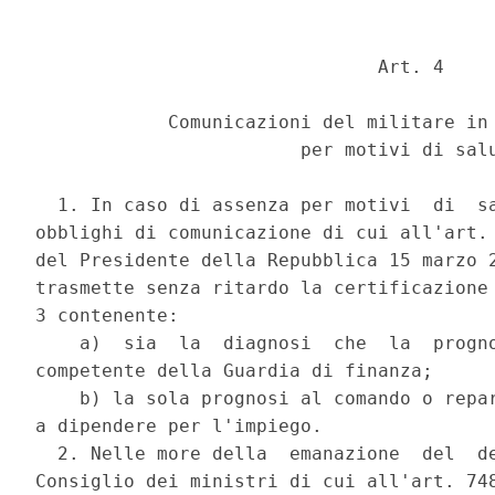
                               Art. 4 

            Comunicazioni del militare in 
                        per motivi di salu
  1. In caso di assenza per motivi  di  sa
obblighi di comunicazione di cui all'art. 
del Presidente della Repubblica 15 marzo 2
trasmette senza ritardo la certificazione 
3 contenente: 

    a)  sia  la  diagnosi  che  la  progno
competente della Guardia di finanza; 

    b) la sola prognosi al comando o repar
a dipendere per l'impiego. 

  2. Nelle more della  emanazione  del  de
Consiglio dei ministri di cui all'art. 748