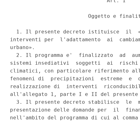
                               Art. 1 

                         Oggetto e finalit
  1. Il presente decreto istituisce  il  «
interventi per  l'adattamento  ai  cambiam
urbano». 

  2. Il programma e'  finalizzato  ad  aum
sistemi insediativi  soggetti  ai  rischi 
climatici, con particolare riferimento all
fenomeni di  precipitazioni  estreme  e  d
realizzazione di  interventi  riconducibil
all'allegato 1, parte I e II del presente 
  3. Il presente decreto stabilisce  le  m
presentazione delle domande per  il  finan