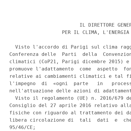
                        IL DIRETTORE GENER
                  PER IL CLIMA, L'ENERGIA 
  Visto l'accordo di Parigi sul clima ragg
Conferenza delle  Parti  della  Convenzion
climatici (CoP21, Parigi dicembre 2015) e 
promuove l'adattamento  come  aspetto  fon
relative ai cambiamenti climatici e tal fi
l'impegno  di  «ogni  parte   in   process
nell'attuazione delle azioni di adattament
  Visto il regolamento (UE) n. 2016/679 de
Consiglio del 27 aprile 2016 relativo alla
fisiche con riguardo al trattamento dei da
libera circolazione di  tali  dati  e  che
95/46/CE; 
