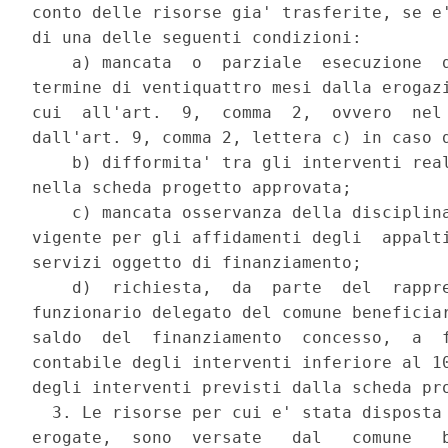
conto delle risorse gia' trasferite, se e'
di una delle seguenti condizioni: 

    a) mancata  o  parziale  esecuzione  d
termine di ventiquattro mesi dalla erogazi
cui  all'art.  9,  comma  2,  ovvero  nel 
dall'art. 9, comma 2, lettera c) in caso d
    b) difformita' tra gli interventi real
nella scheda progetto approvata; 

    c) mancata osservanza della disciplina
vigente per gli affidamenti degli  appalti
servizi oggetto di finanziamento; 

    d)  richiesta,  da  parte  del  rappre
funzionario delegato del comune beneficiar
saldo  del  finanziamento  concesso,  a  f
contabile degli interventi inferiore al 10
degli interventi previsti dalla scheda pro
  3. Le risorse per cui e' stata disposta 
erogate,  sono  versate   dal   comune   b