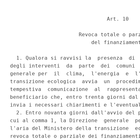
                               Art. 10 

                      Revoca totale o parz
                          del finanziament
  1. Qualora si ravvisi la  presenza  di  
degli interventi  da  parte  dei  comuni  
generale per  il  clima,  l'energia  e  l'
transizione ecologica  avvia  un  procedim
tempestiva  comunicazione  al  rappresenta
beneficiario che, entro trenta giorni dal 
invia i necessari chiarimenti e l'eventual
  2. Entro novanta giorni dall'avvio del p
cui al comma 1, la Direzione  generale  pe
l'aria del Ministero della transizione  ec
revoca totale o parziale dei finanziamenti