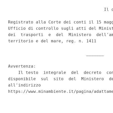
                                      Il d
Registrato alla Corte dei conti il 15 magg
Ufficio di controllo sugli atti del Minist
dei  trasporti  e  del  Ministero  dell'am
territorio e del mare, reg. n. 1411 

                               _______ 

Avvertenza: 

    Il testo  integrale  del  decreto  con
disponibile  sul  sito  del  Ministero  de
all'indirizzo                             
https://www.minambiente.it/pagina/adattame