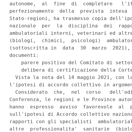
autonome,  al  fine  di  completare   l'it
perfezionamento  della  prevista  intesa  
Stato-regioni, ha trasmesso copia dell'ipo
nazionale  per  la  disciplina  dei  rappo
ambulatoriali interni, veterinari ed altre
(biologi,  chimici,  psicologi)  ambulator
(sottoscritta in  data  30  marzo  2021), 
documenti: 

    parere positivo del Comitato di settor
    delibera di certificazione della Corte
  Vista la nota del 14 maggio 2021, con la
l'ipotesi di accordo collettivo in argomen
  Considerato  che,  nel  corso   dell'odi
Conferenza, le regioni e le Province auton
hanno  espresso  avviso  favorevole  al  p
sull'ipotesi di Accordo collettivo naziona
rapporti con gli specialisti  ambulatorial
altre  professionalita'  sanitarie  (biolo