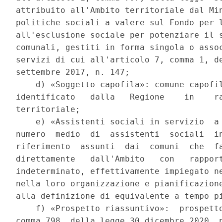
attribuito all'Ambito territoriale dal Min
politiche sociali a valere sul Fondo per l
all'esclusione sociale per potenziare il s
comunali, gestiti in forma singola o assoc
servizi di cui all'articolo 7, comma 1, de
settembre 2017, n. 147; 

    d) «Soggetto capofila»: comune capofil
identificato   dalla   Regione    in    ra
territoriale; 

    e) «Assistenti sociali in servizio  a 
numero  medio  di  assistenti  sociali  in
riferimento  assunti  dai  comuni  che  fa
direttamente   dall'Ambito   con   rapport
indeterminato, effettivamente impiegato ne
nella loro organizzazione e pianificazione
alla definizione di equivalente a tempo pi
    f) «Prospetto riassuntivo»:  prospetto
comma 798, della legge 30 dicembre 2020, n