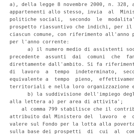
a), della legge 8 novembre 2000, n. 328, a
appartenenti allo stesso, invia  al  Minis
politiche sociali,  secondo  le  modalita'
prospetto riassuntivo che indichi, per il 
ciascun comune, con riferimento all'anno p
per l'anno corrente: 

      a) il numero medio di assistenti soc
precedente  assunti  dai  comuni  che  fan
direttamente dall'ambito. Si fa riferiment
di  lavoro  a  tempo  indeterminato,  seco
equivalente a  tempo  pieno,  effettivamen
territoriali e nella loro organizzazione e
      b) la suddivisione dell'impiego degl
alla lettera a) per area di attivita'; 

    al comma 799 stabilisce che il contrib
attribuito dal Ministero del  lavoro  e  d
valere sul Fondo per la lotta alla poverta
sulla base dei prospetti  di  cui  al  com