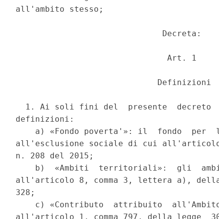
all'ambito stesso; 

                              Decreta: 

                               Art. 1 

                             Definizioni 

  1. Ai soli fini del  presente  decreto  
definizioni: 

    a) «Fondo poverta'»: il  fondo  per  l
all'esclusione sociale di cui all'articolo
n. 208 del 2015; 

    b)  «Ambiti  territoriali»:  gli  ambi
all'articolo 8, comma 3, lettera a), della
328; 

    c) «Contributo  attribuito  all'Ambito
all'articolo 1, comma 797, della legge  30