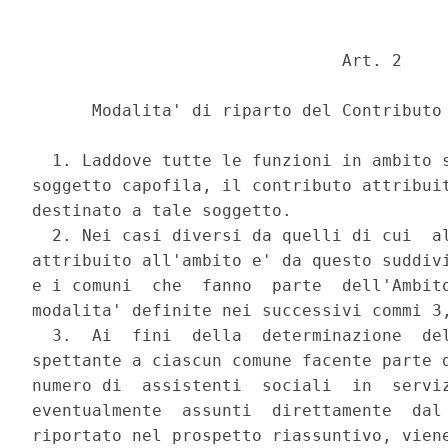
                               Art. 2 

      Modalita' di riparto del Contributo 
  1. Laddove tutte le funzioni in ambito s
soggetto capofila, il contributo attribuit
destinato a tale soggetto. 

  2. Nei casi diversi da quelli di cui  al
attribuito all'ambito e' da questo suddivi
e i comuni  che  fanno  parte  dell'Ambito
modalita' definite nei successivi commi 3,
  3.  Ai  fini  della  determinazione  del
spettante a ciascun comune facente parte d
numero di  assistenti  sociali  in  serviz
eventualmente  assunti  direttamente  dal 
riportato nel prospetto riassuntivo, viene