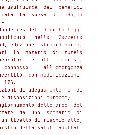
e usufruisce  dei  benefici

zata  la  spesa  di  195,15

» 

uodecies del  decreto-legge

bblicato   nella   Gazzetta

9, edizione  straordinaria,

ti  in  materia  di  tutela

voratori  e  alle  imprese,

 connesse     all'emergenza

vertito, con modificazioni,

 176: 

zioni di adeguamento  e  di

e disposizioni europee).  -

giornamento delle aree  del

zate  da  uno  scenario  di

un livello di rischio alto,

istro della salute adottate
