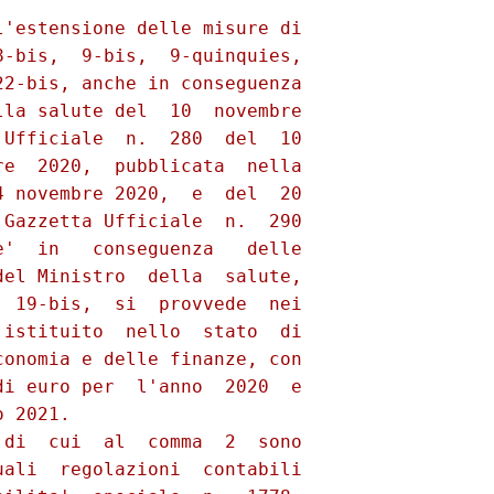
'estensione delle misure di

-bis,  9-bis,  9-quinquies,

2-bis, anche in conseguenza

la salute del  10  novembre

Ufficiale  n.  280  del  10

e  2020,  pubblicata  nella

 novembre 2020,  e  del  20

Gazzetta Ufficiale  n.  290

'  in   conseguenza   delle

el Ministro  della  salute,

 19-bis,  si  provvede  nei

istituito  nello  stato  di

onomia e delle finanze, con

i euro per  l'anno  2020  e

 2021. 

di  cui  al  comma  2  sono

ali  regolazioni  contabili
