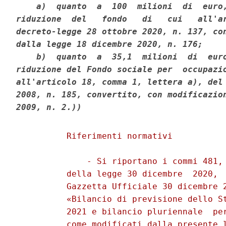
    a)  quanto  a  100  milioni  di  euro,
riduzione  del   fondo   di   cui   all'ar
decreto-legge 28 ottobre 2020, n. 137, con
dalla legge 18 dicembre 2020, n. 176; 

    b)  quanto  a  35,1  milioni  di  euro
riduzione del Fondo sociale per  occupazio
all'articolo 18, comma 1, lettera a), del 
2008, n. 185, convertito, con modificazion
2009, n. 2.))
          Riferimenti normativi 

              - Si riportano i commi 481, 
          della legge 30 dicembre  2020,  
          Gazzetta Ufficiale 30 dicembre 2
          «Bilancio di previsione dello St
          2021 e bilancio pluriennale  per
          come modificati dalla presente l