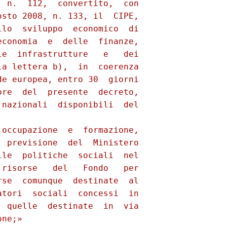
 n.  112,  convertito,  con

sto 2008, n. 133, il  CIPE,

lo  sviluppo  economico  di

conomia  e  delle  finanze,

e  infrastrutture   e   dei

a lettera b),  in  coerenza

e europea, entro 30  giorni

re  del  presente  decreto,

nazionali  disponibili  del

occupazione  e  formazione,

 previsione  del  Ministero

le  politiche  sociali  nel

risorse   del   Fondo   per

se  comunque  destinate  al

tori  sociali  concessi  in

 quelle  destinate  in  via
