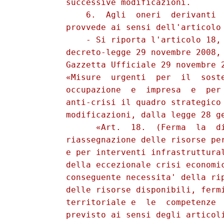
          successive modificazioni. 

              6.  Agli  oneri  derivanti  
          provvede ai sensi dell'articolo 
              - Si riporta l'articolo 18, 
          decreto-legge 29 novembre 2008, 
          Gazzetta Ufficiale 29 novembre 2
          «Misure  urgenti  per  il  soste
          occupazione  e  impresa  e  per 
          anti-crisi il quadro strategico 
          modificazioni, dalla legge 28 ge
                «Art.  18.  (Ferma  la  di
          riassegnazione delle risorse per
          e per interventi infrastruttural
          della eccezionale crisi economic
          conseguente necessita' della rip
          delle risorse disponibili, fermi
          territoriale e  le  competenze  
          previsto ai sensi degli articoli