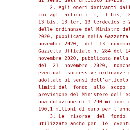
          ai sensi dell'articolo 19-bis. 

              2. Agli oneri derivanti dall
          cui agli articoli  1,  1-bis,  8
          13-bis, 13-ter, 13-terdecies e 2
          delle ordinanze del Ministro del
          2020, pubblicata nella Gazzetta 
          novembre 2020,  del  13  novembr
          Gazzetta Ufficiale n. 284 del 14
          novembre 2020, pubblicata nella 
          del  21  novembre  2020,  nonche
          eventuali successive ordinanze d
          adottate ai sensi dell'articolo 
          limiti del  fondo  allo  scopo  
          previsione del Ministero dell'ec
          una dotazione di 1.790 milioni d
          190,1 milioni di euro per l'anno
              3. Le  risorse  del  fondo  
          utilizzate anche per  le  eventu