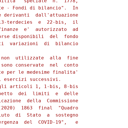
ilita'  speciale  n.  1778,

e - Fondi di bilancio".  In

 derivanti  dall'attuazione

3-terdecies  e  22-bis,  il

inanze  e'  autorizzato  ad

rse disponibili  del  fondo

i  variazioni  di  bilancio

non  utilizzate  alla  fine

sono conservate  nel  conto

e per le medesime finalita'

 esercizi successivi. 

li articoli 1, 1-bis, 8-bis

etto  dei  limiti  e  delle

cazione  della  Commissione

2020)  1863  final  "Quadro

uto  di  Stato  a  sostegno

rgenza  del  COVID-19",   e
