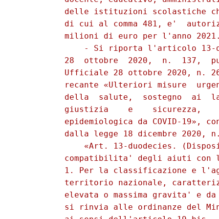
          delle istituzioni scolastiche ch
          di cui al comma 481, e'  autoriz
          milioni di euro per l'anno 2021.
              - Si riporta l'articolo 13-d
          28  ottobre  2020,  n.  137,  pu
          Ufficiale 28 ottobre 2020, n. 26
          recante «Ulteriori misure  urgen
          della  salute,  sostegno  ai  la
          giustizia    e    sicurezza,    
          epidemiologica da COVID-19», con
          dalla legge 18 dicembre 2020, n.
              «Art. 13-duodecies. (Disposi
          compatibilita' degli aiuti con l
          1. Per la classificazione e l'ag
          territorio nazionale, caratteriz
          elevata o massima gravita' e da 
          si rinvia alle ordinanze del Min