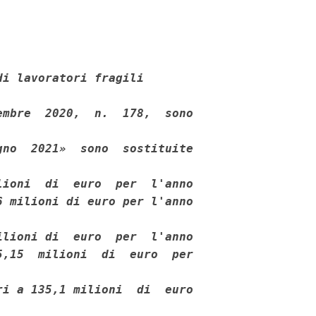
i lavoratori fragili 

mbre  2020,  n.  178,  sono

no  2021»  sono  sostituite

ioni  di  euro  per  l'anno

 milioni di euro per l'anno

lioni di  euro  per  l'anno

,15  milioni  di  euro  per

i a 135,1 milioni  di  euro
