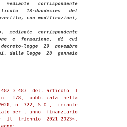
  mediante   corrispondente

ticolo   13-duodecies   del

vertito, con modificazioni,

,  mediante  corrispondente

ne  e  formazione,  di  cui

decreto-legge  29  novembre

i, dalla legge  28  gennaio

482 e 483  dell'articolo  1

n.  178,  pubblicata  nella

020, n. 322, S.O.,  recante

ato per l'anno  finanziario

  il  triennio  2021-2023»,

egge: 
