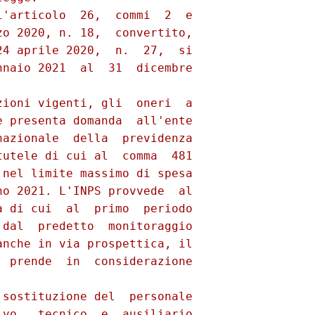
'articolo  26,  commi  2  e

o 2020, n. 18,  convertito,

4 aprile 2020,  n.  27,  si

naio 2021  al  31  dicembre

ioni vigenti, gli  oneri  a

 presenta domanda  all'ente

azionale  della  previdenza

utele di cui al  comma  481

nel limite massimo di spesa

o 2021. L'INPS provvede  al

 di cui  al  primo  periodo

dal  predetto  monitoraggio

nche in via prospettica, il

 prende  in  considerazione

sostituzione del  personale

vo,  tecnico  e  ausiliario
