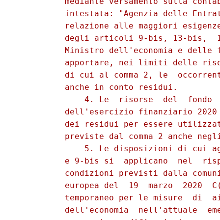
          mediante versamento sulla contab
          intestata: "Agenzia delle Entrat
          relazione alle maggiori esigenze
          degli articoli 9-bis, 13-bis,  1
          Ministro dell'economia e delle f
          apportare, nei limiti delle riso
          di cui al comma 2, le  occorrent
          anche in conto residui. 

              4. Le  risorse  del  fondo  
          dell'esercizio finanziario 2020 
          dei residui per essere utilizzat
          previste dal comma 2 anche negli
              5. Le disposizioni di cui ag
          e 9-bis si  applicano  nel  risp
          condizioni previsti dalla comuni
          europea del  19  marzo  2020  C(
          temporaneo per le misure  di  ai
          dell'economia  nell'attuale  eme