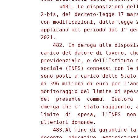
                «481. Le disposizioni dell
          2-bis, del decreto-legge 17 marz
          con modificazioni, dalla legge 2
          applicano nel periodo dal 1° gen
          2021. 

              482. In deroga alle disposiz
          carico del datore di lavoro, che
          previdenziale, e dell'Istituto n
          sociale (INPS) connessi con le t
          sono posti a carico dello Stato 
          di 396 milioni di euro per l'ann
          monitoraggio del limite di spesa
          del  presente  comma.  Qualora  
          emerga che e' stato raggiunto, a
          limite  di  spesa,  l'INPS  non 
          ulteriori domande. 

              483.Al fine di garantire la 
          docente, educativo, amministrati