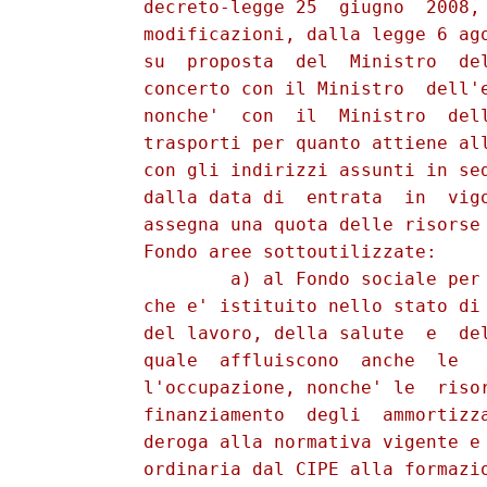
          decreto-legge 25  giugno  2008, 
          modificazioni, dalla legge 6 ago
          su  proposta  del  Ministro  del
          concerto con il Ministro  dell'e
          nonche'  con  il  Ministro  dell
          trasporti per quanto attiene all
          con gli indirizzi assunti in sed
          dalla data di  entrata  in  vigo
          assegna una quota delle risorse 
          Fondo aree sottoutilizzate: 

                  a) al Fondo sociale per 
          che e' istituito nello stato di 
          del lavoro, della salute  e  del
          quale  affluiscono  anche  le   
          l'occupazione, nonche' le  risor
          finanziamento  degli  ammortizza
          deroga alla normativa vigente e 