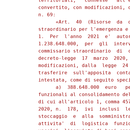
          territoriali,   connesse   all'e
          convertito, con modificazioni, d
          n. 69: 

                «Art.  40  (Risorse  da  d
          straordinario per l'emergenza e 
          1.  Per  l'anno  2021  e'  autor
          1.238.648.000,  per  gli  interv
          commissario straordinario  di  c
          decreto-legge  17  marzo  2020, 
          modificazioni, dalla  legge  24 
          trasferire  sull'apposita  conta
          intestata, come di seguito speci
                a)  388.648.000  euro   pe
          funzionali al consolidamento del
          di cui all'articolo 1, comma 457
          2020, n.  178,  ivi  inclusi  le
          stoccaggio  e  alla  somministra
          attivita'  di  logistica  funzio