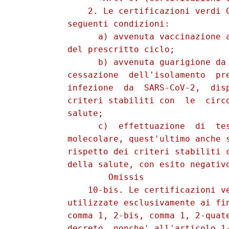
              2. Le certificazioni verdi C
          seguenti condizioni: 

                a) avvenuta vaccinazione a
          del prescritto ciclo; 

                b) avvenuta guarigione da 
          cessazione  dell'isolamento  pre
          infezione  da  SARS-CoV-2,  disp
          criteri stabiliti con  le  circo
          salute; 

                c)  effettuazione  di  tes
          molecolare, quest'ultimo anche s
          rispetto dei criteri stabiliti c
          della salute, con esito negativo
                  Omissis 

              10-bis. Le certificazioni ve
          utilizzate esclusivamente ai fin
          comma 1, 2-bis, comma 1, 2-quate
          decreto, nonche' all'articolo 1-