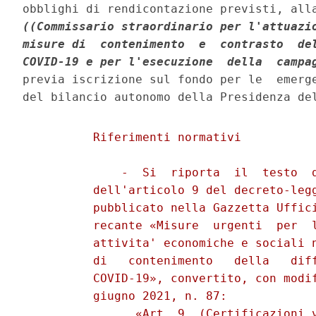
((Commissario straordinario per l'attuazio
misure di  contenimento  e  contrasto  del
COVID-19 e per l'esecuzione  della  campa
previa iscrizione sul fondo per le  emerge
          Riferimenti normativi 

              -  Si  riporta  il  testo  d
          dell'articolo 9 del decreto-legg
          pubblicato nella Gazzetta Uffici
          recante «Misure  urgenti  per  l
          attivita' economiche e sociali n
          di   contenimento   della   diff
          COVID-19», convertito, con modif
          giugno 2021, n. 87: 

                «Art. 9. (Certificazioni v