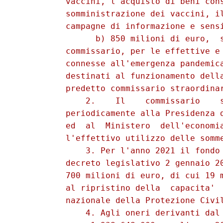
          vaccini, l'acquisto di beni cons
          somministrazione dei vaccini, il
          campagne di informazione e sensi
                b) 850 milioni di euro,  s
          commissario, per le effettive e 
          connesse all'emergenza pandemica
          destinati al funzionamento della
          predetto commissario straordinar
              2.    Il    commissario    s
          periodicamente alla Presidenza d
          ed  al  Ministero  dell'economia
          l'effettivo utilizzo delle somme
              3. Per l'anno 2021 il fondo 
          decreto legislativo 2 gennaio 20
          700 milioni di euro, di cui 19 m
          al ripristino della  capacita'  
          nazionale della Protezione Civil
              4. Agli oneri derivanti dal 