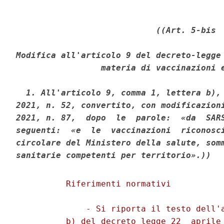
((Art. 5-bis 

Modifica all'articolo 9 del decreto-legge 
                 materia di vaccinazioni e
  1. All'articolo 9, comma 1, lettera b), 
2021, n. 52, convertito, con modificazioni
2021, n. 87,  dopo  le  parole:  «da  SARS
seguenti:  «e  le  vaccinazioni  riconosci
circolare del Ministero della salute, somm
sanitarie competenti per territorio».))
          Riferimenti normativi 

              - Si riporta il testo dell'a
          b) del decreto legge 22  aprile 