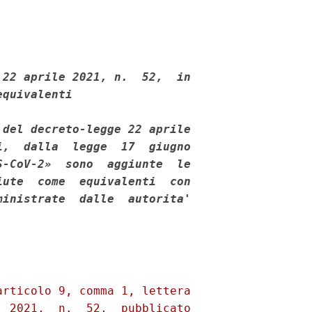
22 aprile 2021, n.  52,  in

quivalenti 

del decreto-legge 22 aprile

,  dalla  legge  17  giugno

-CoV-2»  sono  aggiunte  le

ute  come  equivalenti  con

inistrate  dalle  autorita'

rticolo 9, comma 1, lettera

 2021,  n.  52,  pubblicato
