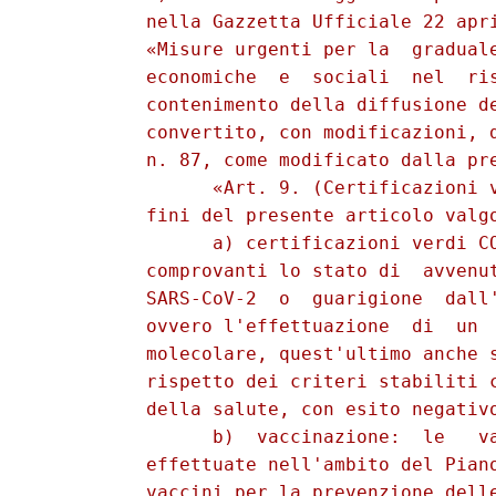
          nella Gazzetta Ufficiale 22 apri
          «Misure urgenti per la  graduale
          economiche  e  sociali  nel  ris
          contenimento della diffusione de
          convertito, con modificazioni, d
          n. 87, come modificato dalla pre
                «Art. 9. (Certificazioni v
          fini del presente articolo valgo
                a) certificazioni verdi CO
          comprovanti lo stato di  avvenut
          SARS-CoV-2  o  guarigione  dall'
          ovvero l'effettuazione  di  un  
          molecolare, quest'ultimo anche s
          rispetto dei criteri stabiliti c
          della salute, con esito negativo
                b)  vaccinazione:  le   va
          effettuate nell'ambito del Piano
          vaccini per la prevenzione delle