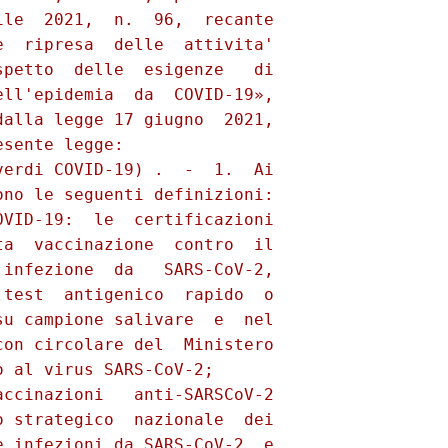
le  2021,  n.  96,  recante

  ripresa  delle  attivita'

petto  delle  esigenze   di

ll'epidemia  da  COVID-19»,

alla legge 17 giugno  2021,

sente legge: 

erdi COVID-19) .  -  1.  Ai

no le seguenti definizioni: 

VID-19:  le  certificazioni

a  vaccinazione  contro  il

infezione  da   SARS-CoV-2,

test  antigenico  rapido  o

u campione salivare  e  nel

on circolare del  Ministero

 al virus SARS-CoV-2; 

ccinazioni   anti-SARSCoV-2

 strategico  nazionale  dei

 infezioni da SARS-CoV-2  e
