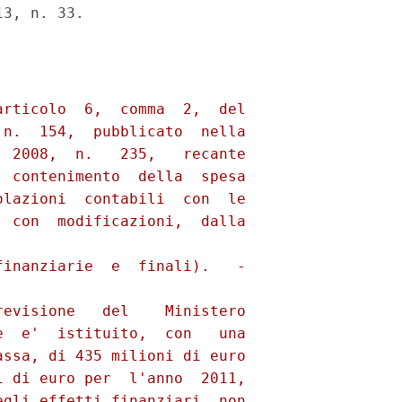
rticolo  6,  comma  2,  del

n.  154,  pubblicato  nella

 2008,  n.   235,   recante

 contenimento  della  spesa

lazioni  contabili  con  le

 con  modificazioni,  dalla

inanziarie  e  finali).   -

evisione   del    Ministero

  e'  istituito,  con   una

ssa, di 435 milioni di euro

 di euro per  l'anno  2011,

gli effetti finanziari  non
