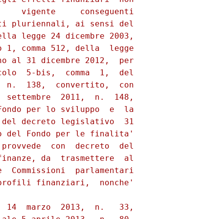
    vigente     conseguenti

i pluriennali, ai sensi del

lla legge 24 dicembre 2003,

 1, comma 512, della  legge

o al 31 dicembre 2012,  per

olo  5-bis,  comma  1,  del

 n.  138,  convertito,  con

 settembre  2011,  n.  148,

ondo per lo sviluppo  e  la

del decreto legislativo  31

 del Fondo per le finalita'

provvede  con  decreto  del

inanze, da  trasmettere  al

  Commissioni  parlamentari

rofili finanziari,  nonche'

 14  marzo  2013,  n.   33,
