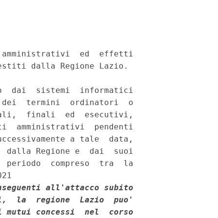
amministrativi  ed  effetti

stiti dalla Regione Lazio. 

  dai  sistemi  informatici

dei  termini  ordinatori  o

li,  finali  ed  esecutivi,

i  amministrativi  pendenti

ccessivamente a tale  data,

 dalla Regione e  dai  suoi

 periodo  compreso  tra  la

21 

seguenti all'attacco subito

,  la  regione  Lazio  puo'

 mutui concessi  nel  corso
