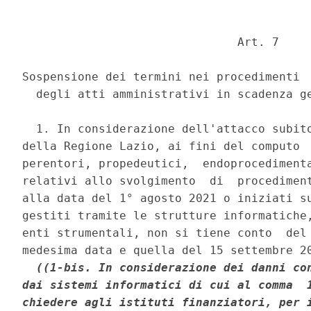
                               Art. 7 

Sospensione dei termini nei procedimenti  
  degli atti amministrativi in scadenza ge
  1. In considerazione dell'attacco subito
della Regione Lazio, ai fini del computo  
perentori, propedeutici,  endoprocedimenta
relativi allo svolgimento  di  procediment
alla data del 1° agosto 2021 o iniziati su
gestiti tramite le strutture informatiche,
enti strumentali, non si tiene conto  del 
medesima data e quella del 15 settembre 20
((1-bis. In considerazione dei danni con
dai sistemi informatici di cui al comma  1
chiedere agli istituti finanziatori, per i