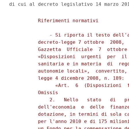
          Riferimenti normativi 

              - Si riporta il testo dell'a
          decreto-legge 7 ottobre  2008,  
          Gazzetta  Ufficiale  7  ottobre 
          «Disposizioni  urgenti  per  il 
          sanitaria e in materia  di  rego
          autonomie locali»,  convertito, 
          legge 4 dicembre 2008, n. 189: 

                «Art.  6  (Disposizioni  f
          Omissis 

              2.   Nello   stato   di   pr
          dell'economia  e  delle  finanze
          dotazione, in termini di sola ca
          per l'anno 2010 e di 175 milioni
          un Fondo per la compensazione de