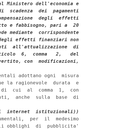
l Ministero dell'economia e

i  scadenza  dei  pagamenti

mpensazione  degli  effetti

to e fabbisogno, pari a  20

de mediante  corrispondente

egli effetti finanziari non

ti  all'attualizzazione  di

icolo  6,  comma   2,   del

ertito, con  modificazioni,

ntali adottano ogni  misura

e la ragionevole  durata  e

di  cui  al  comma  1,  con

ti,  anche  sulla  base  di

i  internet  istituzionali))
mentali,  per  il  medesimo

i obblighi  di  pubblicita'
