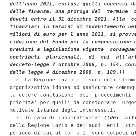
dell'anno 2021, esclusi quelli concessi da
delle finanze, una proroga del  termine  d
dovuti entro il 31 dicembre 2021. Alla  co
finanziari in termini di indebitamento net
milioni di euro per l'anno 2021, si provve
riduzione del Fondo per la compensazione d
previsti a legislazione vigente  conseguen
contributi  pluriennali,  di  cui  all'art
decreto-legge 7 ottobre 2008, n. 154, conv
dalla legge 4 dicembre 2008, n. 189.))
  2. La Regione Lazio e i suoi enti strume
organizzativa idonea ad assicurare comunqu
la celere conclusione  dei  procedimenti  
priorita' per quelli da considerare  urgen
motivate istanze degli interessati. 

  3. In caso di inoperativita' 
((dei  sit
della Regione Lazio e dei suoi  enti  stru
periodo di cui al comma 1, sono sospesi gl