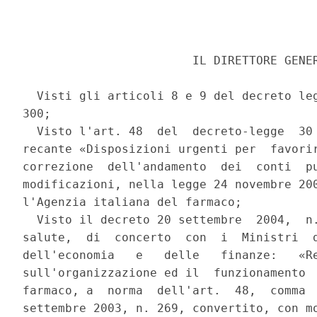
                        IL DIRETTORE GENER
  Visti gli articoli 8 e 9 del decreto leg
300; 

  Visto l'art. 48  del  decreto-legge  30 
recante «Disposizioni urgenti per  favorir
correzione  dell'andamento  dei  conti  pu
modificazioni, nella legge 24 novembre 200
l'Agenzia italiana del farmaco; 

  Visto il decreto 20 settembre  2004,  n.
salute,  di  concerto  con  i  Ministri  d
dell'economia   e   delle   finanze:   «Re
sull'organizzazione ed il  funzionamento  
farmaco, a  norma  dell'art.  48,  comma  
settembre 2003, n. 269, convertito, con mo