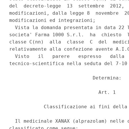
del  decreto-legge  13  settembre  2012,  
modificazioni, dalla legge 8  novembre  20
modificazioni ed integrazioni; 

  Vista la domanda presentata in data 22 l
societa' Farma 1000 S.r.l.  ha  chiesto  l
classe C(nn)  alla  classe  C  del  medici
relativamente alla confezione avente A.I.C
  Visto   il   parere   espresso   dalla  
tecnico-scientifica nella seduta del 7-10 
                             Determina: 

                               Art. 1 

            Classificazione ai fini della 
  Il medicinale XANAX (alprazolam) nelle c
classificato come segue: 
