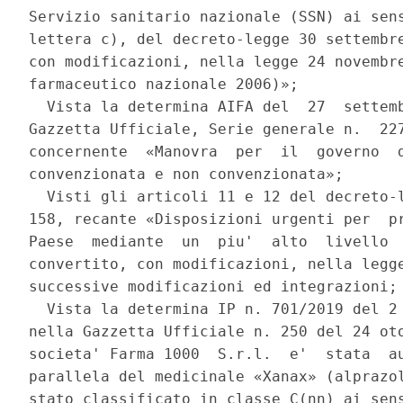
Servizio sanitario nazionale (SSN) ai sens
lettera c), del decreto-legge 30 settembre
con modificazioni, nella legge 24 novembre
farmaceutico nazionale 2006)»; 

  Vista la determina AIFA del  27  settemb
Gazzetta Ufficiale, Serie generale n.  227
concernente  «Manovra  per  il  governo  d
convenzionata e non convenzionata»; 

  Visti gli articoli 11 e 12 del decreto-l
158, recante «Disposizioni urgenti per  pr
Paese  mediante  un  piu'  alto  livello  
convertito, con modificazioni, nella legge
successive modificazioni ed integrazioni; 
  Vista la determina IP n. 701/2019 del 2 
nella Gazzetta Ufficiale n. 250 del 24 oto
societa' Farma 1000  S.r.l.  e'  stata  au
parallela del medicinale «Xanax» (alprazol
stato classificato in classe C(nn) ai sens