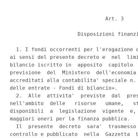
                               Art. 3 

                      Disposizioni finanzi
  1. I fondi occorrenti per l'erogazione d
ai sensi del presente decreto e  nel  limi
bilancio iscritto in  apposito  capitolo  
previsione  del  Ministero  dell'economia 
accreditati alla contabilita' speciale n. 
delle entrate - Fondi di bilancio». 

  2.  Alle  attivita'  previste  dal  pres
nell'ambito  delle   risorse   umane,   st
disponibili  a  legislazione  vigente  e, 
maggiori oneri per la finanza pubblica. 

  Il  presente  decreto  sara'  trasmesso 
controllo e pubblicato  nella  Gazzetta  U