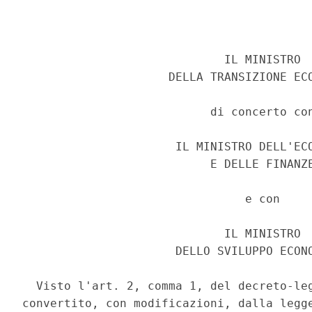
                             IL MINISTRO 

                     DELLA TRANSIZIONE ECO
                           di concerto con
                      IL MINISTRO DELL'ECO
                           E DELLE FINANZE
                                e con 

                             IL MINISTRO 

                      DELLO SVILUPPO ECONO
  Visto l'art. 2, comma 1, del decreto-leg
convertito, con modificazioni, dalla legge