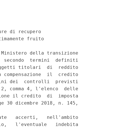
re di recupero 

imamente fruito 

Ministero della transizione

 secondo  termini  definiti

getti titolari  di  reddito

 compensazione  il  credito

ni dei  controlli  previsti

2, comma 4, l'elenco  delle

one il credito  di  imposta

e 30 dicembre 2018, n. 145,

te   accerti,   nell'ambito

o,   l'eventuale   indebita
