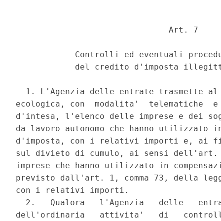
                               Art. 7 

            Controlli ed eventuali procedu
            del credito d'imposta illegitt
  1. L'Agenzia delle entrate trasmette al 
ecologica, con  modalita'  telematiche  e 
d'intesa, l'elenco delle imprese e dei sog
da lavoro autonomo che hanno utilizzato in
d'imposta, con i relativi importi e, ai fi
sul divieto di cumulo, ai sensi dell'art. 
imprese che hanno utilizzato in compensazi
previsto dall'art. 1, comma 73, della legg
con i relativi importi. 

  2.   Qualora   l'Agenzia   delle   entra
dell'ordinaria   attivita'   di   controll