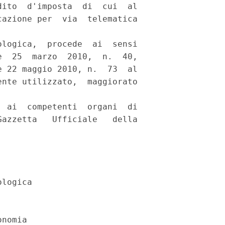
ito  d'imposta  di  cui  al

azione per  via  telematica



logica,  procede  ai  sensi

  25  marzo  2010,  n.  40,

 22 maggio 2010, n.  73  al

nte utilizzato,  maggiorato

 ai  competenti  organi  di

azzetta   Ufficiale   della

logica 

nomia 
