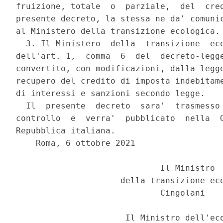
fruizione, totale  o  parziale,  del  cred
presente decreto, la stessa ne da' comunic
al Ministero della transizione ecologica. 
  3. Il Ministero  della  transizione  eco
dell'art. 1,  comma  6  del  decreto-legge
convertito, con modificazioni, dalla legge
recupero del credito di imposta indebitame
di interessi e sanzioni secondo legge. 

  Il  presente  decreto  sara'  trasmesso 
controllo  e  verra'  pubblicato  nella  G
Repubblica italiana. 

    Roma, 6 ottobre 2021 

                             Il Ministro 

                     della transizione eco
                             Cingolani  

                      Il Ministro dell'eco