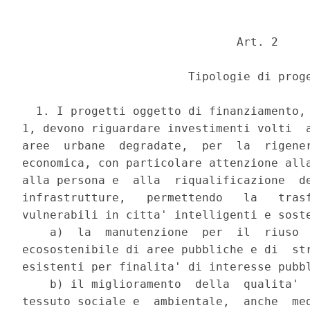
                               Art. 2 

                        Tipologie di proge
  1. I progetti oggetto di finanziamento, 
1, devono riguardare investimenti volti  a
aree  urbane  degradate,  per  la  rigener
economica, con particolare attenzione alla
alla persona e  alla  riqualificazione  de
infrastrutture,   permettendo   la   trasf
vulnerabili in citta' intelligenti e soste
    a)  la  manutenzione  per  il  riuso  
ecosostenibile di aree pubbliche e di  str
esistenti per finalita' di interesse pubbl
    b) il miglioramento  della  qualita'  
tessuto sociale e  ambientale,  anche  med