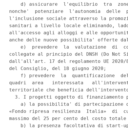
    d) assicurare  l'equilibrio  tra  zone
nonche'  potenziare  l'autonomia  delle  p
l'inclusione sociale attraverso la promozi
sanitari a livello locale eliminando, ladd
all'accesso agli alloggi e alle opportunit
anche delle nuove possibilita' offerte dal
    e)  prevedere  la  valutazione  di  co
collegate al principio del DNSH (Do Not Si
dall'all'art. 17 del regolamento UE 2020/8
del Consiglio, del 18 giugno 2020; 

    f) prevedere  la  quantificazione  del
quadri  area   interessata   all'intervent
territoriale che beneficia dell'intervento
  3. I progetti oggetto di finanziamento p
    a) la possibilita' di partecipazione d
«Fondo ripresa resilienza  Italia»  di  cu
massimo del 25 per cento del costo totale 
    b) la presenza facoltativa di start-up