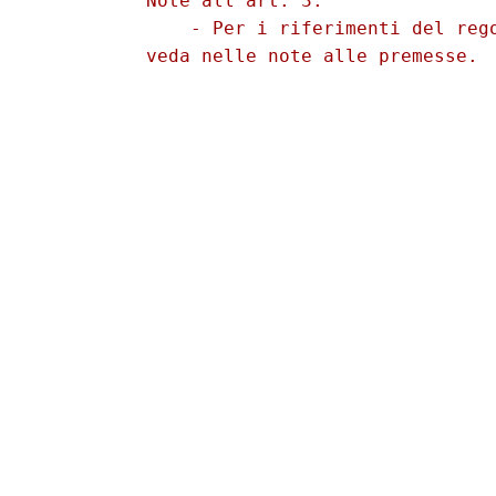
          Note all'art. 3: 

              - Per i riferimenti del rego