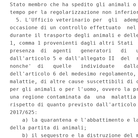
Stato membro che ha spedito gli animali o 
tempo per la regolarizzazione non inferior
  5. L'Ufficio veterinario per  gli  ademp
occasione di un controllo effettuato  nel 
durante il trasporto degli animali e delle
1, comma 1 provenienti dagli altri Stati  
presenza  di  agenti   generatori   di   u
dall'articolo 5 e dall'allegato II  del  r
nonche'  di   quelle   individuate   dalla
dell'articolo 6 del medesimo regolamento, 
malattie, di altre cause suscettibili di c
per gli animali o per l'uomo, ovvero la pr
una regione contaminata da  una  malattia 
rispetto di quanto previsto dall'articolo 
2017/625: 

    a) la quarantena e l'abbattimento e la
della partita di animali; 

    b) il sequestro e la distruzione del m