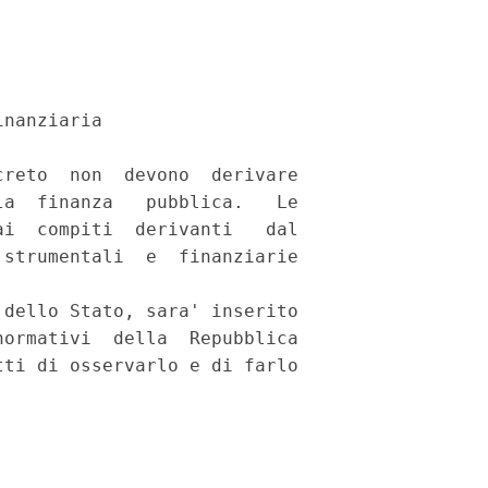
nanziaria 

reto  non  devono  derivare

a  finanza   pubblica.   Le

i  compiti  derivanti   dal

strumentali  e  finanziarie

dello Stato, sara' inserito

ormativi  della  Repubblica

ti di osservarlo e di farlo
