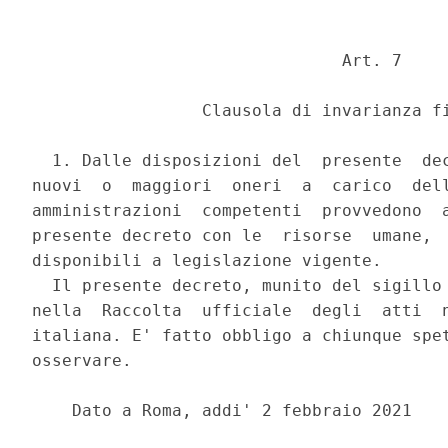
                               Art. 7 

                 Clausola di invarianza fi
  1. Dalle disposizioni del  presente  dec
nuovi  o  maggiori  oneri  a  carico  dell
amministrazioni  competenti  provvedono  a
presente decreto con le  risorse  umane,  
disponibili a legislazione vigente. 

  Il presente decreto, munito del sigillo 
nella  Raccolta  ufficiale  degli  atti  n
italiana. E' fatto obbligo a chiunque spet
osservare. 

    Dato a Roma, addi' 2 febbraio 2021 
