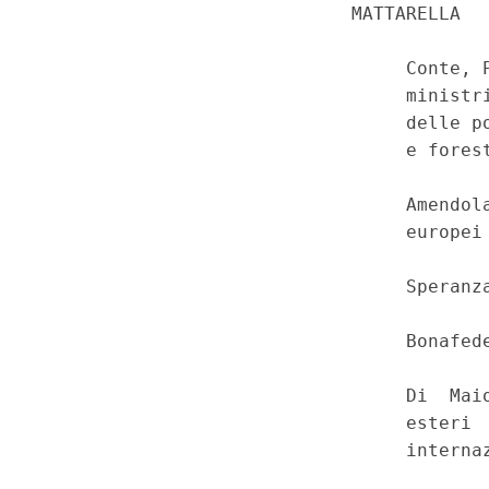
                             MATTARELLA 

                                  Conte, P
                                  ministri
                                  delle po
                                  e forest
                                  Amendola
                                  europei 
                                  Speranza
                                  Bonafede
                                  Di  Maio
                                  esteri  
                                  internaz