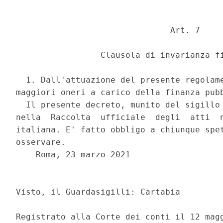
                               Art. 7 

                 Clausola di invarianza fi
  1. Dall'attuazione del presente regolame
maggiori oneri a carico della finanza pubb
  Il presente decreto, munito del sigillo 
nella  Raccolta  ufficiale  degli  atti  n
italiana. E' fatto obbligo a chiunque spet
osservare. 

    Roma, 23 marzo 2021 

                                          
Visto, il Guardasigilli: Cartabia 

Registrato alla Corte dei conti il 12 magg