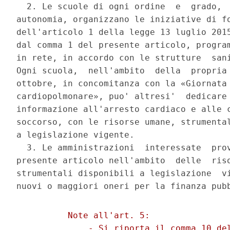
  2. Le scuole di ogni ordine  e  grado,  
autonomia, organizzano le iniziative di fo
dell'articolo 1 della legge 13 luglio 2015
dal comma 1 del presente articolo, program
in rete, in accordo con le strutture  sani
Ogni scuola,  nell'ambito  della  propria 
ottobre, in concomitanza con la «Giornata 
cardiopolmonare», puo' altresi'  dedicare 
informazione all'arresto cardiaco e alle c
soccorso, con le risorse umane, strumental
a legislazione vigente. 

  3. Le amministrazioni  interessate  prov
presente articolo nell'ambito  delle  riso
strumentali disponibili a legislazione  vi
          Note all'art. 5: 

              - Si riporta il comma 10 del