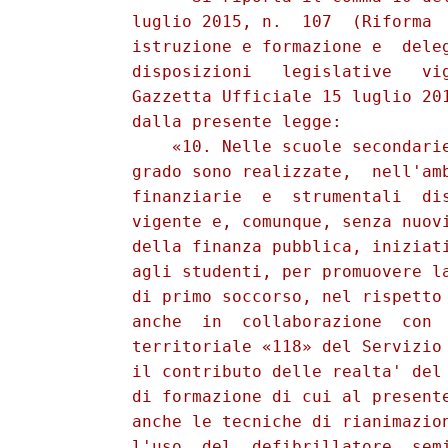
          luglio 2015, n.  107  (Riforma  
          istruzione e formazione e  deleg
          disposizioni   legislative   vig
          Gazzetta Ufficiale 15 luglio 201
          dalla presente legge: 

              «10. Nelle scuole secondarie
          grado sono realizzate,  nell'amb
          finanziarie  e  strumentali  dis
          vigente e, comunque, senza nuovi
          della finanza pubblica, iniziati
          agli studenti, per promuovere la
          di primo soccorso, nel rispetto 
          anche  in  collaborazione  con  
          territoriale «118» del Servizio 
          il contributo delle realta' del 
          di formazione di cui al presente
          anche le tecniche di rianimazion
          l'uso  del  defibrillatore  semi