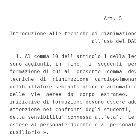
                               Art. 5 

Introduzione alle tecniche di rianimazione
                           all'uso del DAE
  1. Al comma 10 dell'articolo 1 della leg
sono aggiunti, in  fine,  i  seguenti  per
formazione di cui al  presente  comma  dev
tecniche  di  rianimazione  cardiopolmonar
defibrillatore semiautomatico e automatico
delle  vie  aeree  da  corpo  estraneo.   
iniziative di formazione devono essere ado
attenzione nei confronti degli studenti,  
della sensibilita' connessa all'eta'.  Le 
estese al personale docente e al personale
ausiliario ». 
