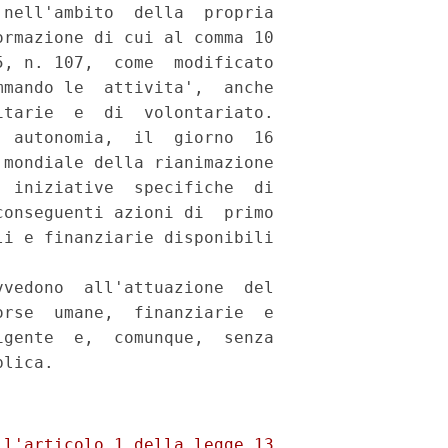
nell'ambito  della  propria

rmazione di cui al comma 10

, n. 107,  come  modificato

mando le  attivita',  anche

tarie  e  di  volontariato.

 autonomia,  il  giorno  16

mondiale della rianimazione

 iniziative  specifiche  di

onseguenti azioni di  primo

i e finanziarie disponibili

vedono  all'attuazione  del

rse  umane,  finanziarie  e

gente  e,  comunque,  senza

l'articolo 1 della legge 13
