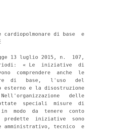
 cardiopolmonare di base  e

 

ge 13 luglio 2015, n.  107,

iodi:  « Le  iniziative  di

ono  comprendere  anche  le

e  di   base,   l'uso   del

 esterno e la disostruzione

Nell'organizzazione   delle

ttate  speciali  misure  di

in  modo  da  tenere  conto

 predette  iniziative  sono

 amministrativo, tecnico  e
