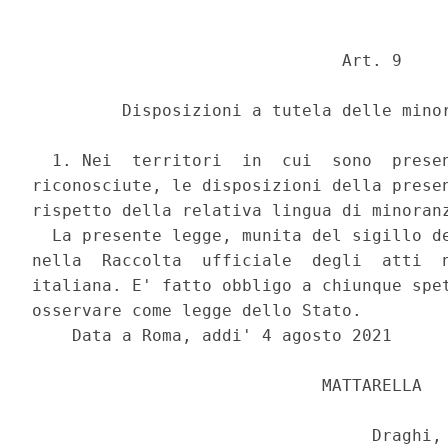
                               Art. 9 

         Disposizioni a tutela delle minor
  1. Nei  territori  in  cui  sono  presen
riconosciute, le disposizioni della presen
rispetto della relativa lingua di minoranz
  La presente legge, munita del sigillo de
nella  Raccolta  ufficiale  degli  atti  n
italiana. E' fatto obbligo a chiunque spet
osservare come legge dello Stato. 

    Data a Roma, addi' 4 agosto 2021 

                             MATTARELLA 

                                  Draghi, 