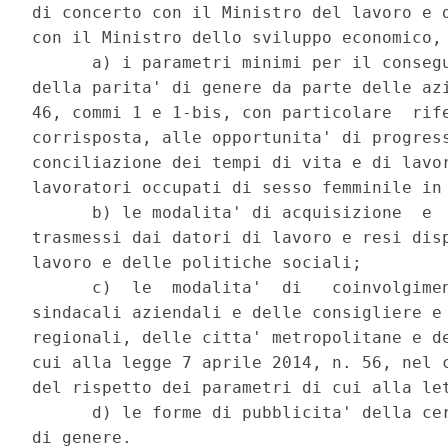
di concerto con il Ministro del lavoro e d
con il Ministro dello sviluppo economico, 
      a) i parametri minimi per il consegu
della parita' di genere da parte delle azi
46, commi 1 e 1-bis, con particolare  rife
corrisposta, alle opportunita' di progress
conciliazione dei tempi di vita e di lavor
lavoratori occupati di sesso femminile in 
      b) le modalita' di acquisizione  e  
trasmessi dai datori di lavoro e resi disp
lavoro e delle politiche sociali; 

      c)  le  modalita'  di   coinvolgimen
sindacali aziendali e delle consigliere e 
regionali, delle citta' metropolitane e de
cui alla legge 7 aprile 2014, n. 56, nel c
del rispetto dei parametri di cui alla let
      d) le forme di pubblicita' della cer
di genere. 
