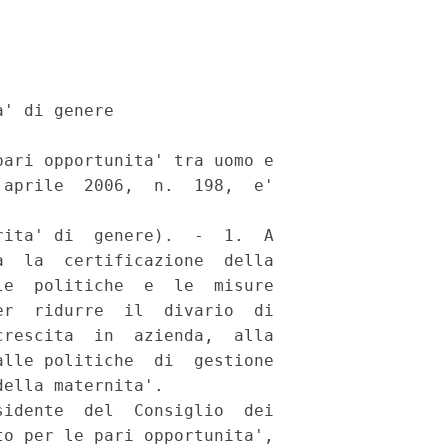
' di genere 

ari opportunita' tra uomo e

aprile  2006,  n.  198,  e'

ita' di  genere).  -  1.  A

  la  certificazione  della

e  politiche  e  le  misure

r  ridurre  il  divario  di

rescita  in  azienda,  alla

lle politiche  di  gestione

ella maternita'. 

idente  del  Consiglio  dei

o per le pari opportunita',
