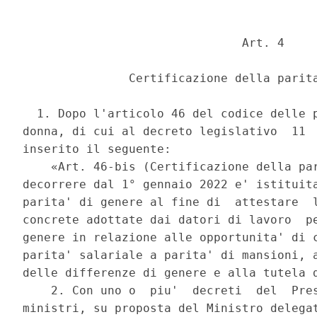
                               Art. 4 

               Certificazione della parita
  1. Dopo l'articolo 46 del codice delle p
donna, di cui al decreto legislativo  11  
inserito il seguente: 

    «Art. 46-bis (Certificazione della par
decorrere dal 1° gennaio 2022 e' istituita
parita' di genere al fine di  attestare  l
concrete adottate dai datori di lavoro  pe
genere in relazione alle opportunita' di c
parita' salariale a parita' di mansioni, a
delle differenze di genere e alla tutela d
    2. Con uno o  piu'  decreti  del  Pres
ministri, su proposta del Ministro delegat