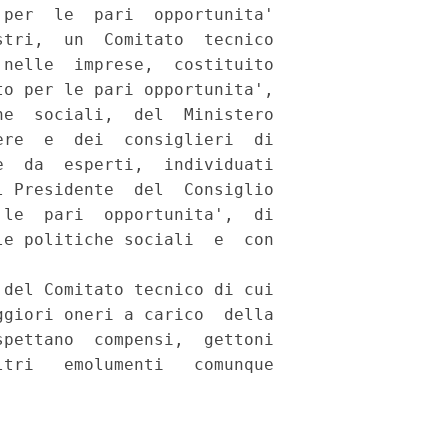
per  le  pari  opportunita'

tri,  un  Comitato  tecnico

nelle  imprese,  costituito

o per le pari opportunita',

e  sociali,  del  Ministero

re  e  dei  consiglieri  di

  da  esperti,  individuati

 Presidente  del  Consiglio

le  pari  opportunita',  di

e politiche sociali  e  con

del Comitato tecnico di cui

giori oneri a carico  della

pettano  compensi,  gettoni

tri   emolumenti   comunque
