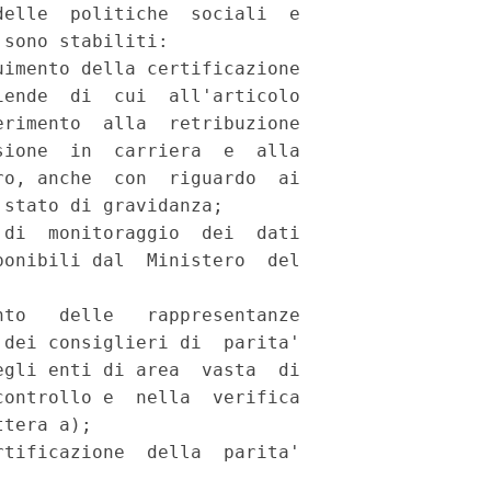
elle  politiche  sociali  e

sono stabiliti: 

imento della certificazione

ende  di  cui  all'articolo

rimento  alla  retribuzione

ione  in  carriera  e  alla

o, anche  con  riguardo  ai

stato di gravidanza; 

di  monitoraggio  dei  dati

onibili dal  Ministero  del

to   delle   rappresentanze

dei consiglieri di  parita'

gli enti di area  vasta  di

ontrollo e  nella  verifica

tera a); 

tificazione  della  parita'
