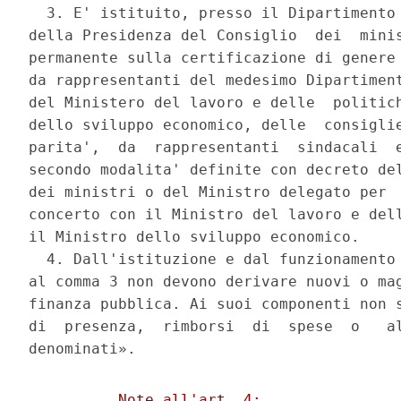
  3. E' istituito, presso il Dipartimento 
della Presidenza del Consiglio  dei  minis
permanente sulla certificazione di genere 
da rappresentanti del medesimo Dipartiment
del Ministero del lavoro e delle  politich
dello sviluppo economico, delle  consiglie
parita',  da  rappresentanti  sindacali  e
secondo modalita' definite con decreto del
dei ministri o del Ministro delegato per  
concerto con il Ministro del lavoro e dell
il Ministro dello sviluppo economico. 

  4. Dall'istituzione e dal funzionamento 
al comma 3 non devono derivare nuovi o mag
finanza pubblica. Ai suoi componenti non s
di  presenza,  rimborsi  di  spese  o   al
          Note all'art. 4: 
