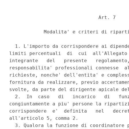
                               Art. 7 

            Modalita' e criteri di riparti
  1. L'importo da corrispondere ai dipende
limiti percentuali  di  cui  all'Allegato 
integrante   del   presente   regolamento,
responsabilita' professionali connesse  al
richieste, nonche' dell'entita' e compless
fornitura da realizzare, previo accertamen
svolte, da parte del dirigente apicale del
  2.  In  caso   di   incarico   di   funz
congiuntamente a piu' persone la ripartizi
corrispondere  e'  definita   nel   decret
all'articolo 5, comma 2. 

  3. Qualora la funzione di coordinatore p