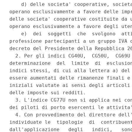
    d) delle societa' cooperative, societa
operano esclusivamente a favore delle impr
delle societa' cooperative costituite da u
operano esclusivamente a favore degli uten
    e)  dei  soggetti  che  svolgono  atti
professione partecipanti a un gruppo IVA d
decreto del Presidente della Repubblica 26
  2. Per gli indici CG40U,  CG50U,  CG69U 
determinazione  del  limite  di  esclusion
indici stessi, di cui alla lettera a) del 
essere aumentati delle rimanenze finali e 
iniziali valutate ai sensi degli articoli 
delle imposte sui redditi. 

  3. L'indice CG77U non si applica nei con
dei piloti di porto esercenti le attivita'
  4. Con provvedimento del direttore dell'
individuate le  tipologie  di  contribuent
dall'applicazione   degli   indici,   sono