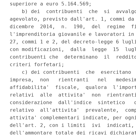
superiore a euro 5.164.569; 

    b) dei  contribuenti  che  si  avvalgo
agevolato, previsto dall'art. 1, commi da 
dicembre  2014,  n.  190,  del  regime  fi
l'imprenditoria giovanile e lavoratori in 
27, commi 1 e 2, del decreto-legge 6 lugli
con modificazioni,  dalla  legge  15  lugl
contribuenti che  determinano  il  reddito
criteri forfetari; 

    c) dei contribuenti  che  esercitano  
impresa,  non   rientranti   nel   medesim
affidabilita'  fiscale,  qualora  l'import
relativi  alle  attivita'  non  rientranti
considerazione  dall'indice  sintetico   d
relativo  all'attivita'  prevalente,  comp
attivita' complementari indicate, per ogni
dell'art. 2, con i limiti  ivi  indicati, 
dell'ammontare totale dei ricavi dichiarat