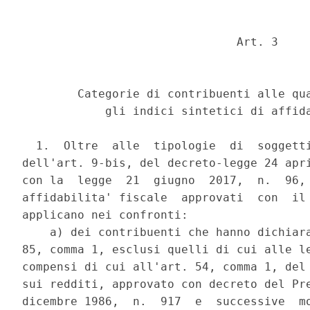
                               Art. 3 

        Categorie di contribuenti alle qua
            gli indici sintetici di affida
  1.  Oltre  alle  tipologie  di  soggetti
dell'art. 9-bis, del decreto-legge 24 apri
con la  legge  21  giugno  2017,  n.  96, 
affidabilita' fiscale  approvati  con  il 
applicano nei confronti: 

    a) dei contribuenti che hanno dichiara
85, comma 1, esclusi quelli di cui alle le
compensi di cui all'art. 54, comma 1, del 
sui redditi, approvato con decreto del Pre
dicembre 1986,  n.  917  e  successive  mo