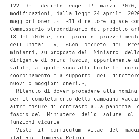
122  del  decreto-legge  17  marzo  2020, 
modificazioni, dalla legge 24 aprile  2020
maggiori oneri.»; «Il direttore agisce con
Commissario straordinario dal predetto art
18 del 2020 e, con  proprio  provvedimento
dell'Unita'...»;  «Con  decreto  del  Pres
ministri, su proposta del  Ministro  della
dirigente di prima fascia, appartenente ai
salute, al quale sono attribuite le funzio
coordinamento e a supporto  del  direttore
nuovi o maggiori oneri.»; 

  Ritenuto di dover procedere alla nomina 
per il completamento della campagna vaccin
altre misure di contrasto alla pandemia  e
fascia del  Ministero  della  salute  al  
funzioni vicarie; 

  Visto  il  curriculum  vitae  del  maggi
italiano, Tommaso Petroni; 
