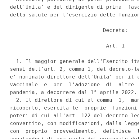
dell'Unita' e del dirigente di prima  fasc
della salute per l'esercizio delle funzion
                              Decreta: 

                               Art. 1 

  1. Il maggior generale dell'Esercito ita
sensi dell'art. 2, comma 1, del decreto-le
e' nominato direttore dell'Unita' per il c
vaccinale  e  per  l'adozione  di  altre  
pandemia, a decorrere dal 1° aprile 2022. 
  2. Il direttore di cui al comma  1,  man
ricoperto, esercita le  proprie  funzioni 
poteri di cui all'art. 122 del decreto-leg
convertito, con modificazioni, dalla legge
con  proprio  provvedimento,  definisce  l
avvalendosi di una parte del personale del