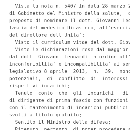
  Vista la nota n. 5407 in data 28 marzo 2
di Gabinetto del Ministro della salute,  d
proposto di nominare il dott. Giovanni Leo
fascia del medesimo Dicastero, all'eserciz
del direttore dell'Unita'; 

  Visto il curriculum vitae del dott. Giov
  Viste le dichiarazioni rese dal maggior 
dal dott. Giovanni Leonardi in ordine all'
inconferibilita' e incompatibilita' ai sen
legislativo 8 aprile  2013,  n.  39,  nonc
potenziali,  di  conflitto  di  interessi 
rispettivi incarichi; 

  Tenuto  conto  che  gli  incarichi   di 
di dirigente di prima fascia con funzioni 
con il mantenimento di incarichi pubblici 
svolti a titolo gratuito; 

  Sentito il Ministro della difesa; 

  Ritenuto, pertanto, di poter procedere a