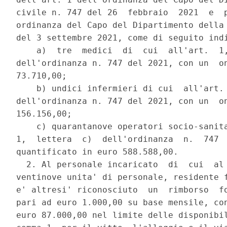
civile n. 747 del 26  febbraio  2021  e  p
ordinanza del Capo del Dipartimento della 
del 3 settembre 2021, come di seguito indi
    a)  tre  medici  di  cui  all'art.  1,
dell'ordinanza n. 747 del 2021, con un  on
73.710,00; 

    b) undici infermieri di cui  all'art. 
dell'ordinanza n. 747 del 2021, con un  on
156.156,00; 

    c) quarantanove operatori socio-sanita
1,  lettera  c)  dell'ordinanza  n.  747  
quantificato in euro 588.588,00. 

  2. Al personale incaricato  di  cui  al 
ventinove unita' di personale, residente f
e' altresi' riconosciuto  un  rimborso  fo
pari ad euro 1.000,00 su base mensile, con
euro 87.000,00 nel limite delle disponibil