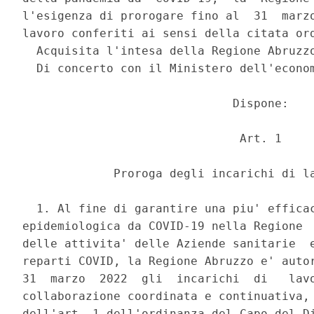
l'esigenza di prorogare fino al  31  marzo
lavoro conferiti ai sensi della citata ord
  Acquisita l'intesa della Regione Abruzzo
  Di concerto con il Ministero dell'econom
                              Dispone: 

                               Art. 1 

             Proroga degli incarichi di la
  1. Al fine di garantire una piu' efficac
epidemiologica da COVID-19 nella Regione  
delle attivita' delle Aziende sanitarie  e
reparti COVID, la Regione Abruzzo e' autor
31  marzo  2022  gli  incarichi  di   lavo
collaborazione coordinata e continuativa, 
dell'art. 1 dell'ordinanza del Capo del Di