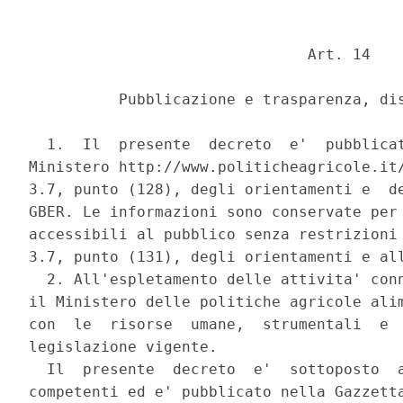
                               Art. 14 

          Pubblicazione e trasparenza, dis
  1.  Il  presente  decreto  e'  pubblicat
Ministero http://www.politicheagricole.it/
3.7, punto (128), degli orientamenti e  de
GBER. Le informazioni sono conservate per 
accessibili al pubblico senza restrizioni 
3.7, punto (131), degli orientamenti e all
  2. All'espletamento delle attivita' conn
il Ministero delle politiche agricole alim
con  le  risorse  umane,  strumentali  e  
legislazione vigente. 

  Il  presente  decreto  e'  sottoposto  a
competenti ed e' pubblicato nella Gazzetta