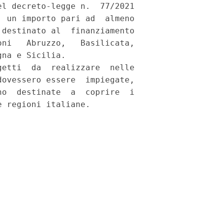
l decreto-legge n.  77/2021

 un importo pari ad  almeno

destinato al  finanziamento

ni   Abruzzo,   Basilicata,

na e Sicilia. 

etti  da  realizzare  nelle

ovessero essere  impiegate,

o  destinate  a  coprire  i
