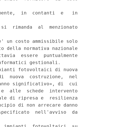
ente,  in  contanti  e   in

si  rimanda  al  menzionato

' un costo ammissibile solo

o della normativa nazionale

tavia  essere  puntualmente

formatici gestionali. 

ianti fotovoltaici di nuova

i  nuova  costruzione,  nel

nno significativo», di  cui

e  alle  schede  intervento

le di ripresa e  resilienza

cipio di non arrecare danno

pecificato  nell'avviso  da

 impianti  fotovoltaici  su
