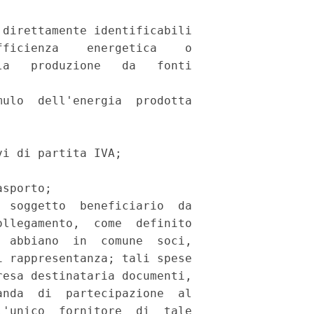
direttamente identificabili

ficienza    energetica    o

a   produzione   da   fonti

ulo  dell'energia  prodotta

i di partita IVA; 

sporto; 

 soggetto  beneficiario  da

llegamento,  come  definito

 abbiano  in  comune  soci,

 rappresentanza; tali spese

esa destinataria documenti,

nda  di  partecipazione  al

'unico  fornitore  di  tale
