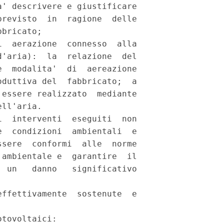
' descrivere e giustificare

revisto  in  ragione  delle

bricato; 

  aerazione  connesso  alla

'aria):  la  relazione  del

  modalita'  di  aereazione

duttiva del  fabbricato;  a

essere realizzato  mediante

ll'aria. 

  interventi  eseguiti  non

  condizioni  ambientali  e

sere  conformi  alle  norme

ambientale e  garantire  il

 un   danno   significativo

ffettivamente  sostenute  e

tovoltaici: 
