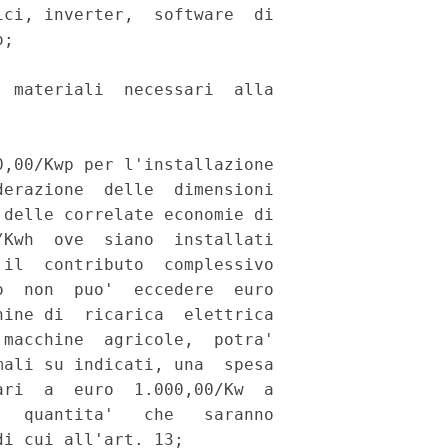
ci, inverter,  software  di

; 

 materiali  necessari  alla

,00/Kwp per l'installazione

erazione  delle  dimensioni

delle correlate economie di

Kwh  ove  siano  installati

il  contributo  complessivo

  non  puo'  eccedere  euro

ine di  ricarica  elettrica

macchine  agricole,  potra'

ali su indicati, una  spesa

ri  a  euro  1.000,00/Kw  a

  quantita'   che   saranno

i cui all'art. 13; 
