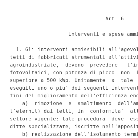
                               Art. 6 

                   Interventi e spese ammi
  1. Gli interventi ammissibili all'agevol
tetti di fabbricati strumentali all'attivi
agroindustriale,  devono  prevedere   l'in
fotovoltaici, con potenza di picco  non  i
superiore a 500 kWp. Unitamente  a  tale  
eseguiti uno o piu' dei seguenti intervent
fini del miglioramento dell'efficienza ene
    a)  rimozione  e  smaltimento  dell'am
l'eternit) dai tetti, in  conformita'  all
settore vigente: tale procedura  deve  ess
ditte specializzate, iscritte nell'apposit
    b) realizzazione dell'isolamento termi