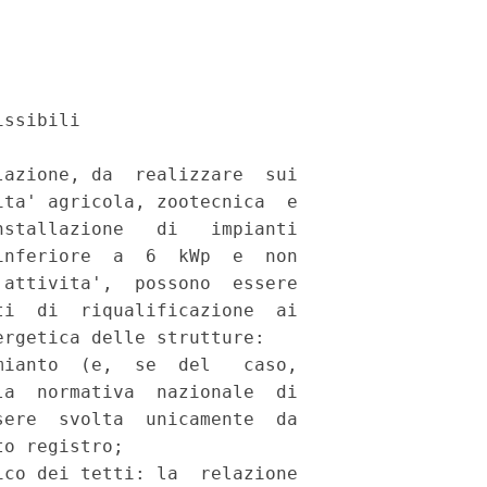
ssibili 

azione, da  realizzare  sui

ta' agricola, zootecnica  e

stallazione   di   impianti

nferiore  a  6  kWp  e  non

attivita',  possono  essere

i  di  riqualificazione  ai

rgetica delle strutture: 

ianto  (e,  se  del   caso,

a  normativa  nazionale  di

ere  svolta  unicamente  da

o registro; 

co dei tetti: la  relazione
