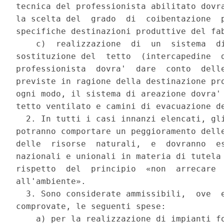
tecnica del professionista abilitato dovra
la scelta del  grado  di  coibentazione  p
specifiche destinazioni produttive del fab
    c)  realizzazione  di  un  sistema  di
sostituzione del  tetto  (intercapedine  d
professionista  dovra'  dare  conto  delle
previste in ragione della destinazione pro
ogni modo, il sistema di areazione dovra' 
tetto ventilato e camini di evacuazione de
  2. In tutti i casi innanzi elencati, gli
potranno comportare un peggioramento delle
delle  risorse  naturali,  e  dovranno  es
nazionali e unionali in materia di tutela 
rispetto  del  principio  «non  arrecare  
all'ambiente». 

  3. Sono considerate ammissibili,  ove  e
comprovate, le seguenti spese: 

    a) per la realizzazione di impianti fo