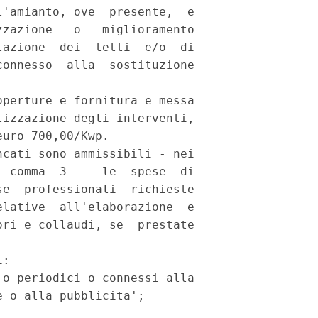
'amianto, ove  presente,  e

zazione   o   miglioramento

azione  dei  tetti  e/o  di

onnesso  alla  sostituzione

perture e fornitura e messa

izzazione degli interventi,

uro 700,00/Kwp. 

cati sono ammissibili - nei

 comma  3  -  le  spese  di

e  professionali  richieste

lative  all'elaborazione  e

ri e collaudi, se  prestate

: 

o periodici o connessi alla

 o alla pubblicita'; 
