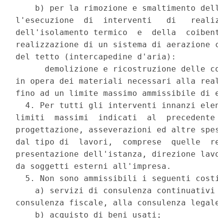
    b) per la rimozione e smaltimento dell
l'esecuzione  di  interventi   di   realiz
dell'isolamento termico  e  della  coibent
realizzazione di un sistema di aerazione c
del tetto (intercapedine d'aria): 

      demolizione e ricostruzione delle co
in opera dei materiali necessari alla real
fino ad un limite massimo ammissibile di e
  4. Per tutti gli interventi innanzi elen
limiti  massimi  indicati  al  precedente 
progettazione, asseverazioni ed altre spes
dal tipo di  lavori,  comprese  quelle  re
presentazione dell'istanza, direzione lavo
da soggetti esterni all'impresa. 

  5. Non sono ammissibili i seguenti costi
    a) servizi di consulenza continuativi 
consulenza fiscale, alla consulenza legale
    b) acquisto di beni usati; 
