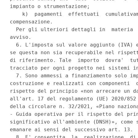
impianto o strumentazione; 

    k)  pagamenti  effettuati  cumulativam
compensazione. 

  Per gli ulteriori dettagli in  materia  
avviso. 

  6. L'imposta sul valore aggiunto (IVA) e
se questa non sia recuperabile nel rispett
di riferimento. Tale  importo  dovra'  tut
tracciato per ogni progetto nei sistemi in
  7. Sono ammessi a finanziamento solo imp
costruzione e realizzati con componenti  d
rispetto del principio «non arrecare un da
all'art. 17 del regolamento (UE) 2020/852 
della circolare n. 32/2021, «Piano naziona
- Guida operativa per il rispetto del prin
significativo all'ambiente (DNSH)», come s
emanare ai sensi del successivo art. 13. 

  8. E' consentita  la  realizzazione  di 