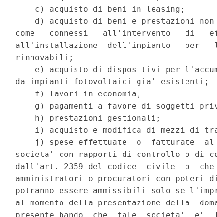
    c) acquisto di beni in leasing; 

    d) acquisto di beni e prestazioni non 
come   connessi   all'intervento   di   ef
all'installazione  dell'impianto   per   l
rinnovabili; 

    e) acquisto di dispositivi per l'accum
da impianti fotovoltaici gia' esistenti; 

    f) lavori in economia; 

    g) pagamenti a favore di soggetti priv
    h) prestazioni gestionali; 

    i) acquisto e modifica di mezzi di tra
    j) spese effettuate  o  fatturate  al 
societa' con rapporti di controllo o di co
dall'art. 2359 del codice  civile  o  che 
amministratori o procuratori con poteri di
potranno essere ammissibili solo se l'impr
al momento della presentazione della  doma
presente bando, che  tale  societa'  e'  l