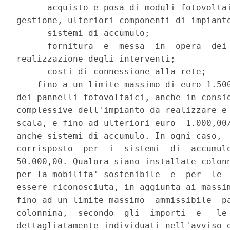
      acquisto e posa di moduli fotovoltai
gestione, ulteriori componenti di impianto
      sistemi di accumulo; 

      fornitura  e  messa  in  opera  dei 
realizzazione degli interventi; 

      costi di connessione alla rete; 

    fino a un limite massimo di euro 1.500
dei pannelli fotovoltaici, anche in consid
complessive dell'impianto da realizzare e 
scala, e fino ad ulteriori euro  1.000,00/
anche sistemi di accumulo. In ogni caso,  
corrisposto  per  i  sistemi  di  accumulo
50.000,00. Qualora siano installate colonn
per la mobilita' sostenibile  e  per  le  
essere riconosciuta, in aggiunta ai massim
fino ad un limite massimo  ammissibile  pa
colonnina,  secondo  gli  importi  e   le 
dettagliatamente individuati nell'avviso d