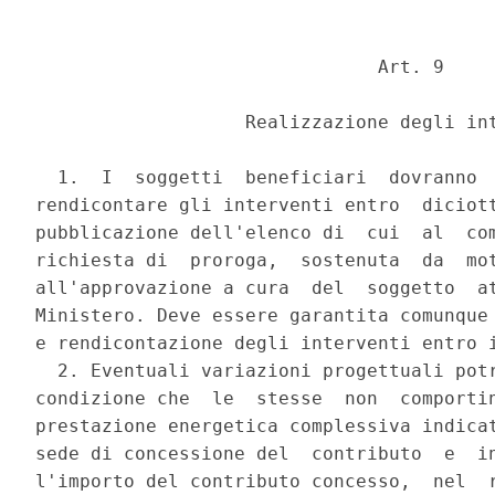
                               Art. 9 

                   Realizzazione degli int
  1.  I  soggetti  beneficiari  dovranno  
rendicontare gli interventi entro  diciott
pubblicazione dell'elenco di  cui  al  com
richiesta di  proroga,  sostenuta  da  mot
all'approvazione a cura  del  soggetto  at
Ministero. Deve essere garantita comunque 
e rendicontazione degli interventi entro i
  2. Eventuali variazioni progettuali potr
condizione che  le  stesse  non  comportin
prestazione energetica complessiva indicat
sede di concessione del  contributo  e  in
l'importo del contributo concesso,  nel  r