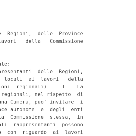
  Regioni,  delle  Province

avori   della   Commissione



te: 

resentanti  delle  Regioni,

 locali  ai  lavori   della

oni  regionali). -  1.   La

regionali, nel rispetto  di

na Camera, puo' invitare  i

ce autonome  e  degli  enti

a  Commissione  stessa,  in

li  rappresentanti  possono

  con  riguardo  ai  lavori
