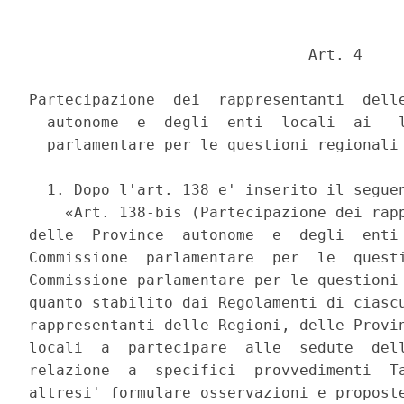
                               Art. 4 

Partecipazione  dei  rappresentanti  delle
  autonome  e  degli  enti  locali  ai   l
  parlamentare per le questioni regionali 
  1. Dopo l'art. 138 e' inserito il seguen
    «Art. 138-bis (Partecipazione dei rapp
delle  Province  autonome  e  degli  enti 
Commissione  parlamentare  per  le  questi
Commissione parlamentare per le questioni 
quanto stabilito dai Regolamenti di ciascu
rappresentanti delle Regioni, delle Provin
locali  a  partecipare  alle  sedute  dell
relazione  a  specifici  provvedimenti  Ta
altresi' formulare osservazioni e proposte