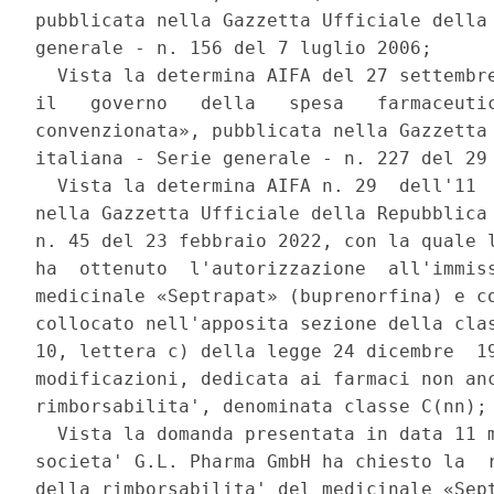
pubblicata nella Gazzetta Ufficiale della 
generale - n. 156 del 7 luglio 2006; 

  Vista la determina AIFA del 27 settembre
il   governo   della   spesa   farmaceutic
convenzionata», pubblicata nella Gazzetta 
italiana - Serie generale - n. 227 del 29 
  Vista la determina AIFA n. 29  dell'11  
nella Gazzetta Ufficiale della Repubblica 
n. 45 del 23 febbraio 2022, con la quale l
ha  ottenuto  l'autorizzazione  all'immiss
medicinale «Septrapat» (buprenorfina) e co
collocato nell'apposita sezione della clas
10, lettera c) della legge 24 dicembre  19
modificazioni, dedicata ai farmaci non anc
rimborsabilita', denominata classe C(nn); 
  Vista la domanda presentata in data 11 m
societa' G.L. Pharma GmbH ha chiesto la  r
della rimborsabilita' del medicinale «Sept