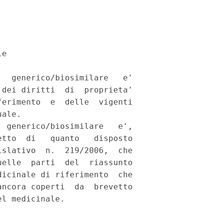
e 

  generico/biosimilare   e'

dei diritti  di  proprieta'

erimento  e  delle  vigenti

ale. 

 generico/biosimilare   e',

tto  di   quanto   disposto

slativo  n.  219/2006,  che

elle  parti  del  riassunto

icinale di riferimento  che

ncora coperti  da  brevetto
