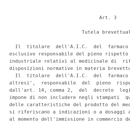
                               Art. 3 

                         Tutela brevettual
  Il  titolare  dell'A.I.C.  del  farmaco 
esclusivo responsabile del pieno rispetto 
industriale relativi al medicinale di  rif
disposizioni normative in materia brevettu
  Il  titolare  dell'A.I.C.  del  farmaco 
altresi',  responsabile  del  pieno  rispe
dall'art. 14, comma 2,  del  decreto  legi
impone di non includere negli stampati  qu
delle caratteristiche del prodotto del med
si riferiscano a indicazioni o a dosaggi a