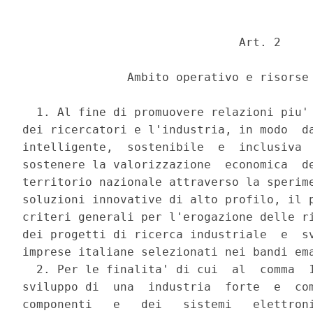
                               Art. 2 

               Ambito operativo e risorse 
  1. Al fine di promuovere relazioni piu' 
dei ricercatori e l'industria, in modo  da
intelligente,  sostenibile  e  inclusiva  
sostenere la valorizzazione  economica  de
territorio nazionale attraverso la sperime
soluzioni innovative di alto profilo, il p
criteri generali per l'erogazione delle ri
dei progetti di ricerca industriale  e  sv
imprese italiane selezionati nei bandi ema
  2. Per le finalita' di cui  al  comma  1
sviluppo di  una  industria  forte  e  com
componenti   e   dei   sistemi   elettroni