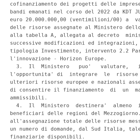
cofinanziamento dei progetti delle imprese
bandi emanati nel corso del 2022 da KDT JU
euro 20.000.000,00 (ventimilioni/00) a  va
delle risorse assegnate al Ministero dello
alla tabella A, allegata al decreto  minis
successive modificazioni ed integrazioni, 
tipologia Investimento, intervento 2.2 Par
l'innovazione - Horizon Europe. 

  3.  Il  Ministero   puo'   valutare,   i
l'opportunita' di  integrare  le  risorse 
ulteriori risorse europee e nazionali asse
di consentire il finanziamento  di  un  ma
ammissibili. 

  4.  Il  Ministero  destinera'  almeno  i
beneficiari delle regioni del Mezzogiorno.
all'assegnazione totale delle risorse mess
un numero di domande, dal Sud Italia, tale
finanziarie disponibili. 
